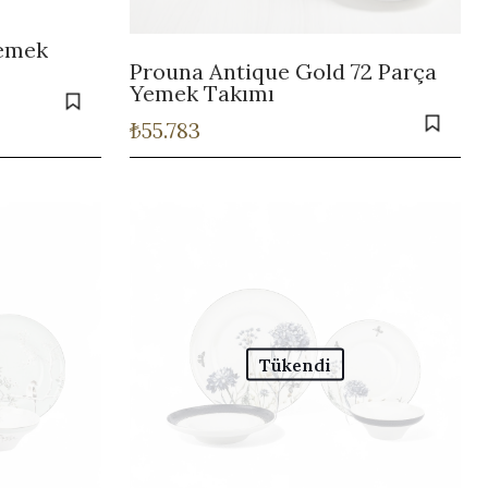
Yemek
Prouna Antique Gold 72 Parça
Yemek Takımı
₺
55.783
Tükendi