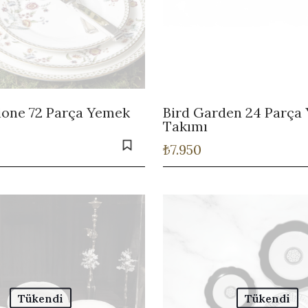
ione 72 Parça Yemek
Bird Garden 24 Parça
Takımı
₺
7.950
Tükendi
Tükendi