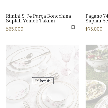
›
Rimini S. 74 Parça Bonechina
Pagano 7
Suplalı Yemek Takımı
Suplalı Y
›
₺
65.000
₺
75.000
Tükendi