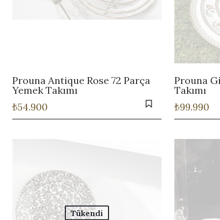
Prouna Antique Rose 72 Parça
Prouna G
Yemek Takımı
Takımı
₺
54.900
₺
99.990
Tükendi