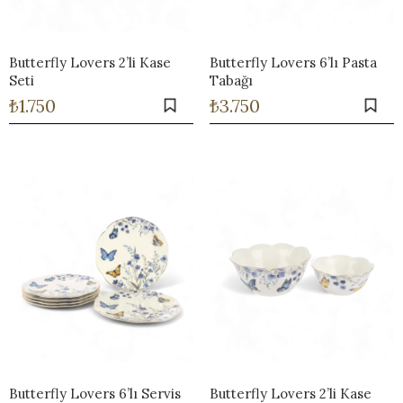
Works
i & Karaflar
›
›
e
›
›
ünü İncele
›
ksi Koleksiyonu
›
 & Pasta Sunum Setleri
›
›
Butterfly Lovers 2’li Kase
Butterfly Lovers 6’lı Pasta
k Servis Ürünleri
›
Seti
Tabağı
ler
›
›
₺
1.750
₺
3.750
yan Tepsiler
›
›
ü İncele
›
ünü İncele
›
rleri
›
›
›
›
›
Butterfly Lovers 6’lı Servis
Butterfly Lovers 2’li Kase