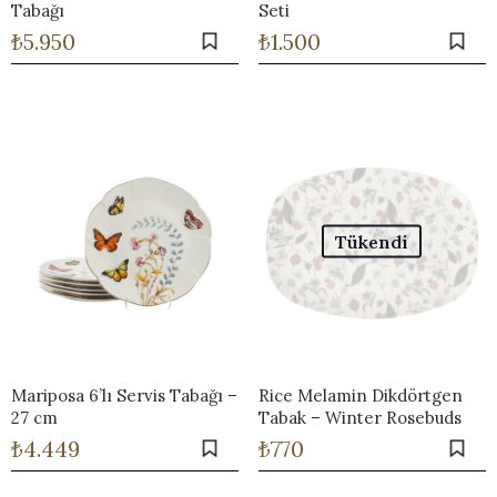
Tabağı
Seti
₺
5.950
₺
1.500
Tükendi
Mariposa 6’lı Servis Tabağı –
Rice Melamin Dikdörtgen
27 cm
Tabak – Winter Rosebuds
₺
4.449
₺
770