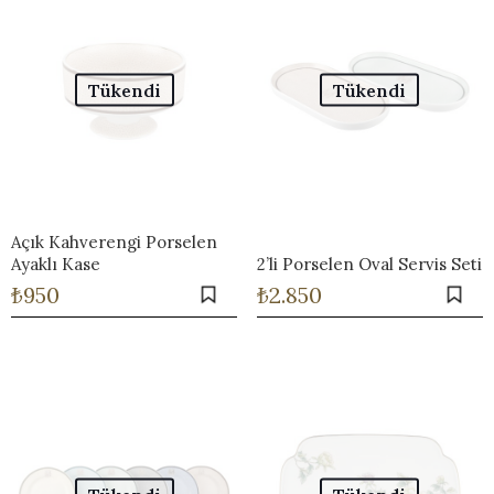
Tükendi
Tükendi
Açık Kahverengi Porselen
Ayaklı Kase
2’li Porselen Oval Servis Seti
₺
950
₺
2.850