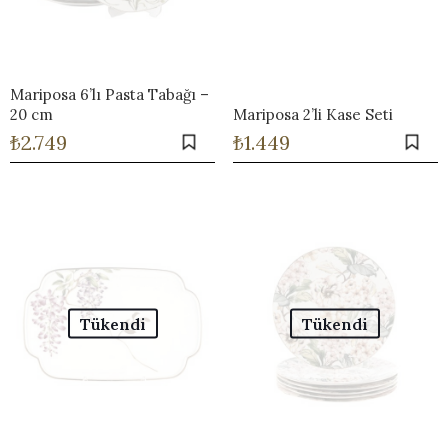
Mariposa 6’lı Pasta Tabağı –
20 cm
Mariposa 2’li Kase Seti
₺
2.749
₺
1.449
Tükendi
Tükendi