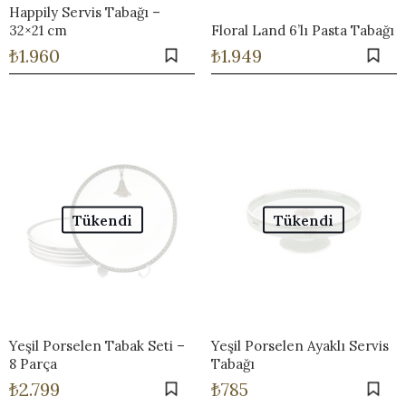
Happily Servis Tabağı –
32×21 cm
Floral Land 6’lı Pasta Tabağı
₺
1.960
₺
1.949
Tükendi
Tükendi
Yeşil Porselen Tabak Seti –
Yeşil Porselen Ayaklı Servis
8 Parça
Tabağı
₺
2.799
₺
785