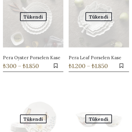
Tükendi
Tükendi
Pera Oyster Porselen Kase
Pera Leaf Porselen Kase
Fiyat
Fiyat
₺
300
–
₺
1.850
₺
1.200
–
₺
1.850
aralığı:
aralığı:
Bu
Bu
₺300
₺1.200
ürünün
ürünün
-
-
birden
birden
₺1.850
₺1.850
fazla
fazla
varyasyonu
varyasyonu
var.
var.
Seçenekler
Seçenekler
ürün
ürün
sayfasından
sayfasından
Tükendi
Tükendi
seçilebilir
seçilebilir