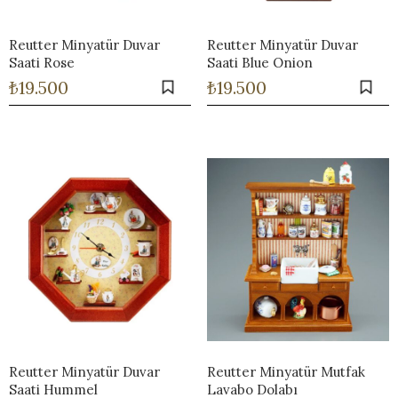
Works
i & Karaflar
›
›
e
›
›
ünü İncele
›
ksi Koleksiyonu
›
Reutter Minyatür Duvar
Reutter Minyatür Duvar
 & Pasta Sunum Setleri
›
›
Saati Rose
Saati Blue Onion
k Servis Ürünleri
›
₺
19.500
₺
19.500
ler
›
›
yan Tepsiler
›
›
ü İncele
›
ünü İncele
›
rleri
›
›
›
›
Reutter Minyatür Duvar
Reutter Minyatür Mutfak
›
Saati Hummel
Lavabo Dolabı