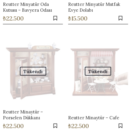
Reutter Minyatür Oda
Reutter Minyatür Mutfak
Kutusu – Bavyera Odası
Evye Dolabı
₺
22.500
₺
15.500
Tükendi
Tükendi
Reutter Minaytür –
Porselen Dükkanı
Reutter Minaytür – Cafe
₺
22.500
₺
22.500