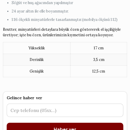
Söğüt ve huş ağacından yapılmıştır
24 ayar altın ile elle boyanmıştır.
1:16 ölçekli minyatürlerle tasarlanmıştır.(mobilya ölçüsü 1:12)
Reutter, minyatürleri detaylara büyük özen göstererek el işçiliğiyle
üretiyor; işte bu özen, ürünlerimizin kıymetini ortaya koyuyor.
Yükseklik
17 cm
Derinlik
3,5 cm
Genişlik
12,5 cm
Gelince haber ver
Haber ver