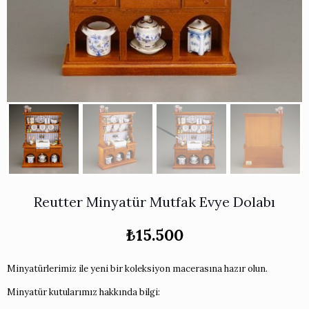
Works
i & Karaflar
›
›
e
›
›
ünü İncele
›
ksi Koleksiyonu
›
 & Pasta Sunum Setleri
›
›
k Servis Ürünleri
›
ler
›
›
yan Tepsiler
›
›
ü İncele
›
ünü İncele
›
rleri
›
›
Reutter Minyatür Mutfak Evye Dolabı
›
₺
15.500
›
Minyatürlerimiz ile yeni bir koleksiyon macerasına hazır olun.
Minyatür kutularımız hakkında bilgi:
›