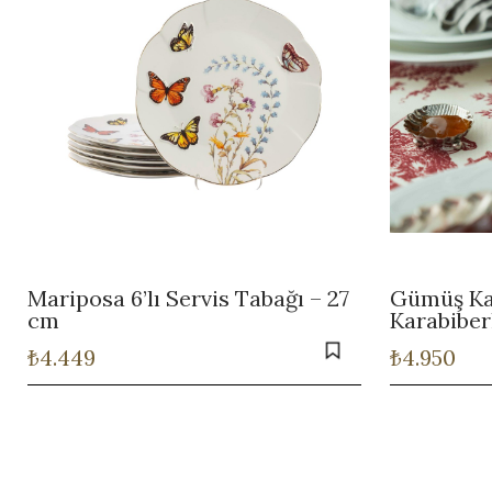
Mariposa 6’lı Servis Tabağı – 27
Gümüş Ka
cm
Karabiber
₺
4.449
₺
4.950