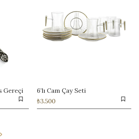
s Gereçi
6’lı Cam Çay Seti
₺
3.500