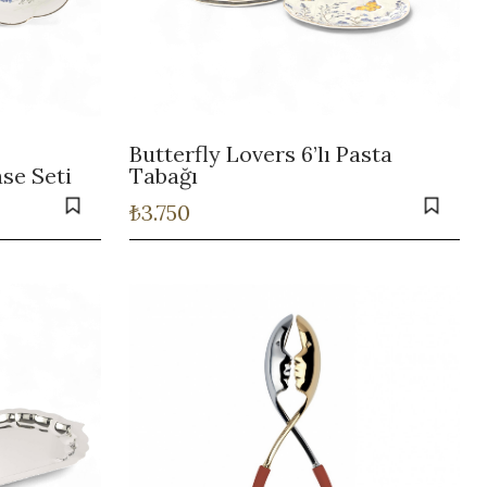
Butterfly Lovers 6’lı Pasta
ase Seti
Tabağı
₺
3.750