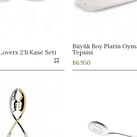
Büyük Boy Platin Oyma
Lovers 2’li Kase Seti
Tepsisi
₺
6.950