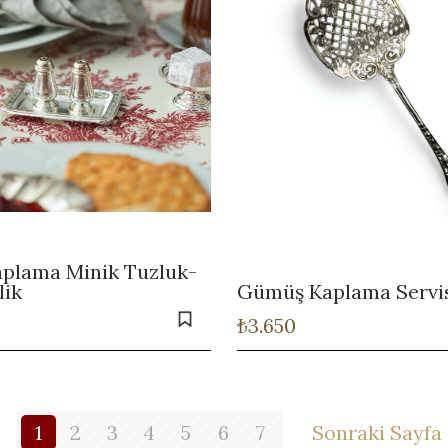
plama Minik Tuzluk-
lik
Gümüş Kaplama Servi
₺
3.650
1
2
3
4
5
6
7
Sonraki Sayfa