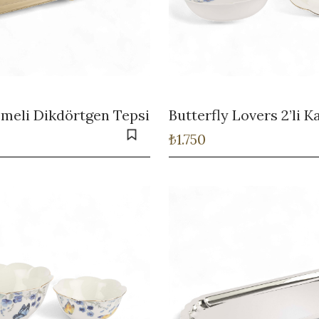
lemeli Dikdörtgen Tepsi
Butterfly Lovers 2’li K
₺
1.750