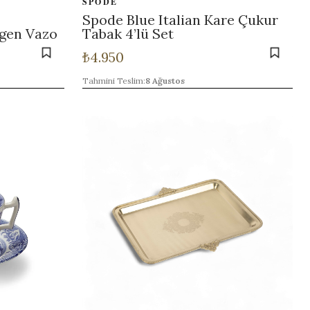
SPODE
Spode Blue Italian Kare Çukur
ıgen Vazo
Tabak 4’lü Set
₺
4.950
Tahmini Teslim:
8 Ağustos