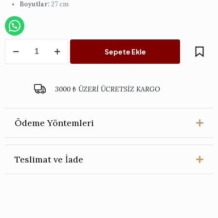
Boyutlar:
27 cm
Mariposa
Sepete Ekle
6'lı
Servis
Tabağı
-
3000 ₺ ÜZERİ ÜCRETSİZ KARGO
27
cm
adet
Ödeme Yöntemleri
Teslimat ve İade