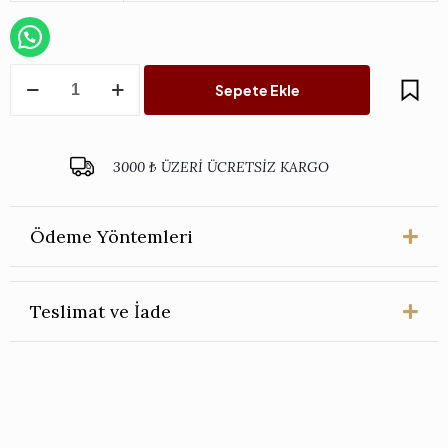
6'lı
Sepete Ekle
Çay
Kesme
Bardağı
Seti
3000 ₺ ÜZERİ ÜCRETSİZ KARGO
adet
Ödeme Yöntemleri
Teslimat ve İade