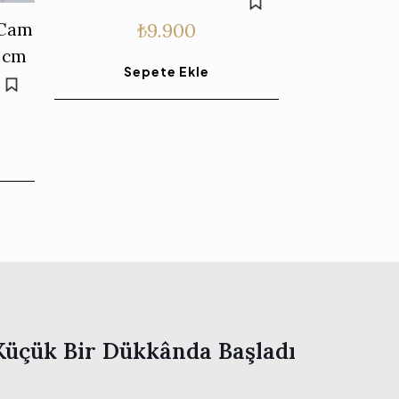
₺
9.900
 Cam
5 cm
Sepete Ekle
Küçük Bir Dükkânda Başladı