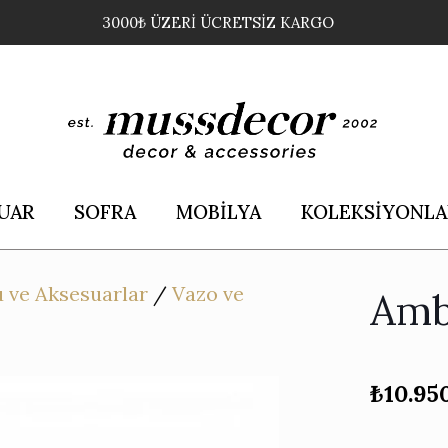
3000₺ ÜZERİ ÜCRETSİZ KARGO
UAR
SOFRA
MOBİLYA
KOLEKSİYONLA
 ve Aksesuarlar
/
Vazo ve
Amb
₺
10.95