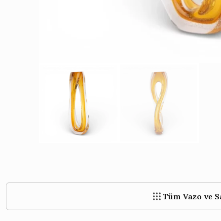
›
›
Tüm Vazo ve S