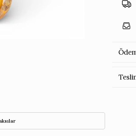
Ödem
Tesli
aksılar