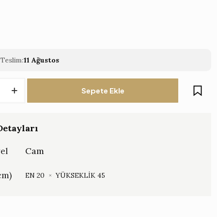
Teslim:
11 Ağustos
Sepete Ekle
etayları
el
Cam
cm)
EN 20
×
YÜKSEKLİK 45