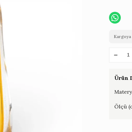
Kargoya 
Amber
Cam
Vazo
adet
Ürün D
Matery
Ölçü (