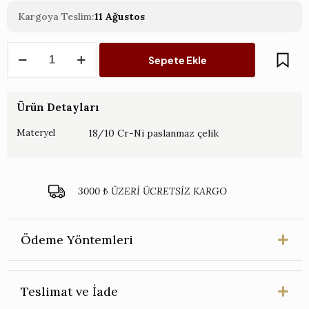
Kargoya Teslim:
11 Ağustos
Anatolia
Sepete Ekle
Çelik
Sade
Çatal
Bıçak
Ürün Detayları
Takımı
89
18/10 Cr-Ni paslanmaz çelik
Materyel
parça
adet
3000 ₺ ÜZERİ ÜCRETSİZ KARGO
Ödeme Yöntemleri
Teslimat ve İade