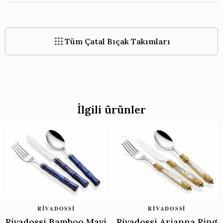
Tüm Çatal Bıçak Takımları
İlgili ürünler
RIVADOSSI
RIVADOSSI
Rivadossi Bamboo Mavi
Rivadossi Arianna Ring