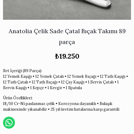
Works
i & Karaflar
›
›
e
›
›
ünü İncele
›
ksi Koleksiyonu
›
 & Pasta Sunum Setleri
›
›
k Servis Ürünleri
›
Anatolia Çelik Sade Çatal Bıçak Takımı 89
ler
›
›
yan Tepsiler
›
parça
›
ü İncele
›
₺
19.250
ünü İncele
›
rleri
›
Set İçeriği (89 Parça):
12 Yemek Kaşığı • 12 Yemek Çatalı • 12 Yemek Bıçağı • 12 Tatlı Kaşığı •
›
12 Tatlı Çatalı • 12 Tatlı Bıçağı • 12 Çay Kaşığı • 1 Servis Çatalı • 1
Servis Kaşığı • 1 Kepçe • 1 Kevgir • 1 Spatula
›
Ürün Özellikleri:
18/10 Cr-Ni paslanmaz çelik • Korozyona dayanıklı • Bulaşık
makinesinde yıkanabilir • 25 yıl üretim hatalarına karşı garantili
›
›