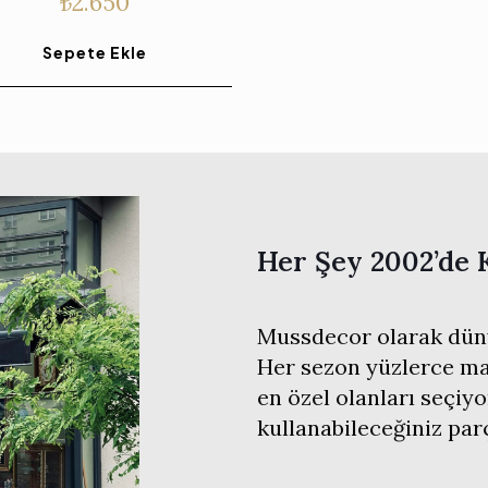
₺
2.650
Sepete Ekle
Her Şey 2002’de 
Mussdecor olarak düny
Her sezon yüzlerce mar
en özel olanları seçiyo
kullanabileceğiniz pa