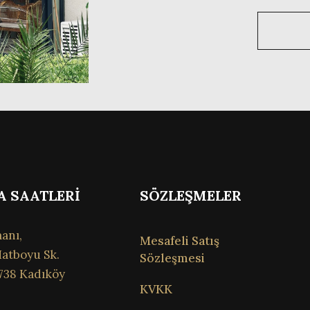
A SAATLERİ
SÖZLEŞMELER
anı,
Mesafeli Satış
atboyu Sk.
Sözleşmesi
738 Kadıköy
KVKK