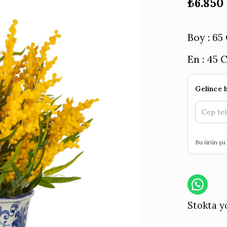
₺
6.850
Boy : 6
En : 45 
Gelince 
Bu ürün şu 
Stokta y