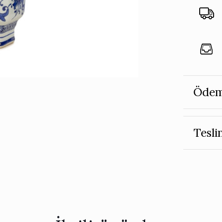
Ödem
Tesli