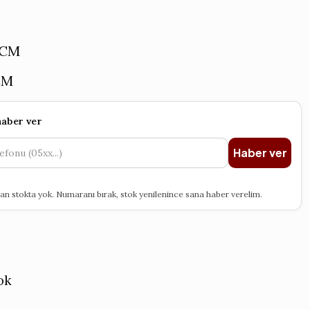
5 CM
CM
haber ver
Haber ver
an stokta yok. Numaranı bırak, stok yenilenince sana haber verelim.
ok