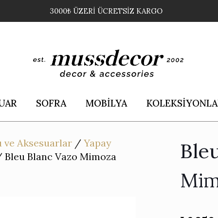
3000₺ ÜZERİ ÜCRETSİZ KARGO
UAR
SOFRA
MOBİLYA
KOLEKSİYONLA
 ve Aksesuarlar
/
Yapay
Ble
/
Bleu Blanc Vazo Mimoza
Mim