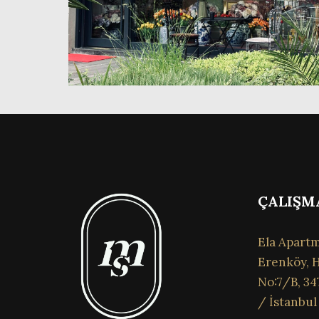
ÇALIŞM
Ela Apartm
Erenköy, H
No:7/B, 34
/ İstanbul