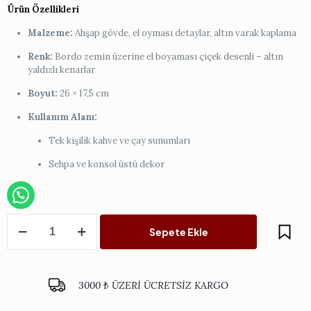
Ürün Özellikleri
Malzeme:
Ahşap gövde, el oyması detaylar, altın varak kaplama
Renk:
Bordo zemin üzerine el boyaması çiçek desenli – altın
yaldızlı kenarlar
Boyut:
26 × 17,5 cm
Kullanım Alanı:
Tek kişilik kahve ve çay sunumları
Sehpa ve konsol üstü dekor
Bordo
Sepete Ekle
Oval
İtalyan
Tepsi
-
3000 ₺ ÜZERİ ÜCRETSİZ KARGO
Tek
Kişilik