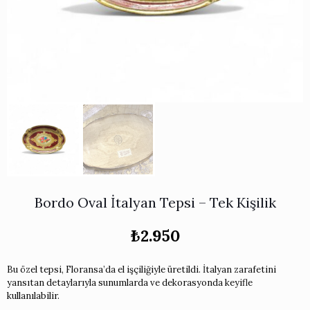
Works
i & Karaflar
›
›
e
›
›
ünü İncele
›
ksi Koleksiyonu
›
 & Pasta Sunum Setleri
›
›
k Servis Ürünleri
›
ler
›
›
yan Tepsiler
›
›
ü İncele
›
ünü İncele
›
rleri
›
›
Bordo Oval İtalyan Tepsi – Tek Kişilik
›
₺
2.950
›
Bu özel tepsi, Floransa’da el işçiliğiyle üretildi. İtalyan zarafetini
yansıtan detaylarıyla sunumlarda ve dekorasyonda keyifle
›
kullanılabilir.