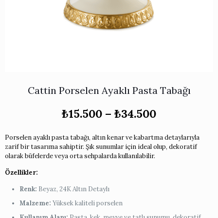
Works
i & Karaflar
›
›
e
›
›
ünü İncele
›
ksi Koleksiyonu
›
 & Pasta Sunum Setleri
›
›
k Servis Ürünleri
›
ler
›
›
yan Tepsiler
›
›
ü İncele
›
Cattin Porselen Ayaklı Pasta Tabağı
ünü İncele
›
rleri
›
Fiyat
₺
15.500
–
₺
34.500
aralığı:
₺15.500
›
Porselen ayaklı pasta tabağı, altın kenar ve kabartma detaylarıyla
-
zarif bir tasarıma sahiptir. Şık sunumlar için ideal olup, dekoratif
₺34.500
›
olarak büfelerde veya orta sehpalarda kullanılabilir.
Özellikler:
›
Renk:
Beyaz, 24K Altın Detaylı
Malzeme:
Yüksek kaliteli porselen
›
Kullanım Alanı:
Pasta, kek, meyve ve tatlı sunumu, dekoratif