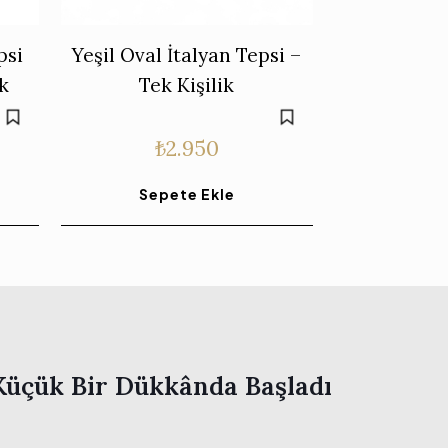
psi
Yeşil Oval İtalyan Tepsi –
ik
Tek Kişilik
₺
2.950
Sepete Ekle
Küçük Bir Dükkânda Başladı