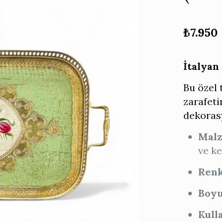
₺
7.950
İtalyan
Bu özel t
zarafeti
dekorasy
Mal
ve ke
Renk
Boyu
Kull