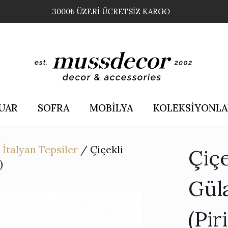
3000₺ ÜZERİ ÜCRETSİZ KARGO
UAR
SOFRA
MOBİLYA
KOLEKSİYONLA
/
İtalyan Tepsiler
/
Çiçekli
Çiçe
)
Güla
(Pir