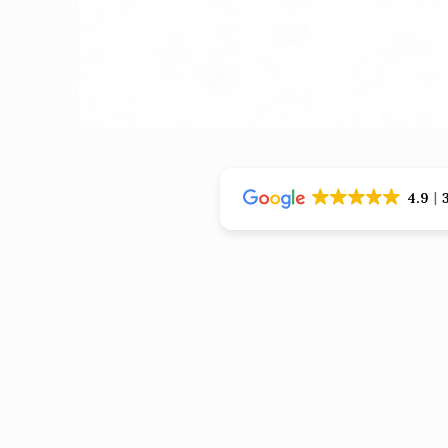
›
›
4.9