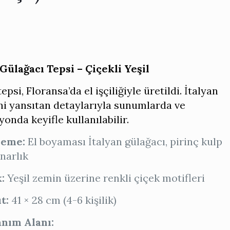
 Gülağacı Tepsi – Çiçekli Yeşil
epsi, Floransa’da el işçiliğiyle üretildi. İtalyan
ni yansıtan detaylarıyla sunumlarda ve
onda keyifle kullanılabilir.
zeme:
El boyaması İtalyan gülağacı, pirinç kulp
narlık
:
Yeşil zemin üzerine renkli çiçek motifleri
t:
41 × 28 cm (4-6 kişilik)
anım Alanı: