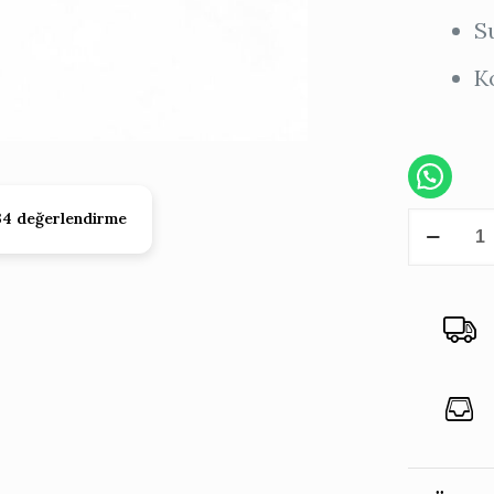
S
K
34 değerlendirme
Çiçekli
İtalyan
Gülağac
Tepsi
–
Yeşil
(Pirinçli
adet