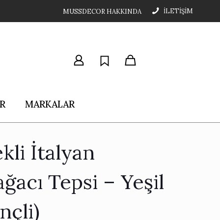
İLETİŞİM
MUSSDECOR HAKKINDA
R
MARKALAR
kli İtalyan
ğacı Tepsi – Yeşil
inçli)