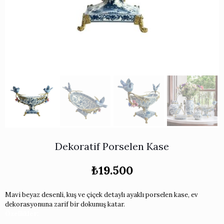
Works
i & Karaflar
›
›
e
›
›
ünü İncele
›
ksi Koleksiyonu
›
 & Pasta Sunum Setleri
›
›
k Servis Ürünleri
›
ler
›
›
yan Tepsiler
›
›
ü İncele
›
ünü İncele
›
rleri
›
›
Dekoratif Porselen Kase
›
₺
19.500
›
Mavi beyaz desenli, kuş ve çiçek detaylı ayaklı porselen kase, ev
dekorasyonuna zarif bir dokunuş katar.
›
Özellikler: