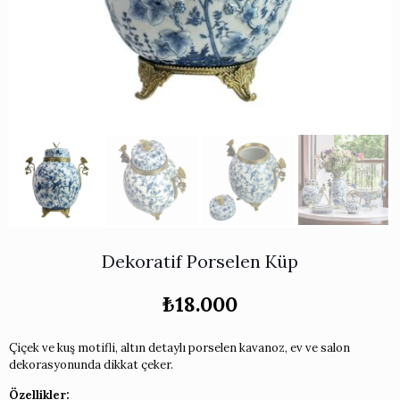
Works
i & Karaflar
›
›
e
›
›
ünü İncele
›
ksi Koleksiyonu
›
 & Pasta Sunum Setleri
›
›
k Servis Ürünleri
›
ler
›
›
yan Tepsiler
›
›
ü İncele
›
ünü İncele
›
rleri
›
›
Dekoratif Porselen Küp
›
₺
18.000
›
Çiçek ve kuş motifli, altın detaylı porselen kavanoz, ev ve salon
dekorasyonunda dikkat çeker.
›
Özellikler: