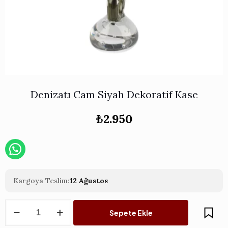
Works
i & Karaflar
›
›
e
›
›
ünü İncele
›
ksi Koleksiyonu
›
 & Pasta Sunum Setleri
›
›
k Servis Ürünleri
›
ler
›
›
yan Tepsiler
›
›
ü İncele
›
Denizatı Cam Siyah Dekoratif Kase
ünü İncele
›
rleri
›
₺
2.950
›
›
Kargoya Teslim:
12 Ağustos
›
Denizatı
Sepete Ekle
Cam
›
Siyah