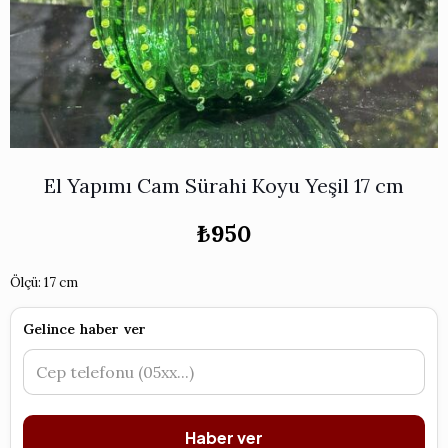
Works
i & Karaflar
›
›
e
›
›
ünü İncele
›
ksi Koleksiyonu
›
 & Pasta Sunum Setleri
›
›
k Servis Ürünleri
›
ler
›
›
yan Tepsiler
›
›
ü İncele
›
El Yapımı Cam Sürahi Koyu Yeşil 17 cm
ünü İncele
›
rleri
›
₺
950
›
Ölçü: 17 cm
›
Gelince haber ver
›
›
Haber ver