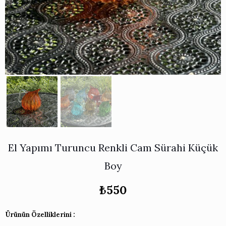
Works
i & Karaflar
›
›
e
›
›
ünü İncele
›
ksi Koleksiyonu
›
 & Pasta Sunum Setleri
›
›
k Servis Ürünleri
›
ler
›
›
yan Tepsiler
›
›
ü İncele
›
ünü İncele
›
rleri
›
›
El Yapımı Turuncu Renkli Cam Sürahi Küçük
›
Boy
›
₺
550
›
Ürünün Özelliklerini :