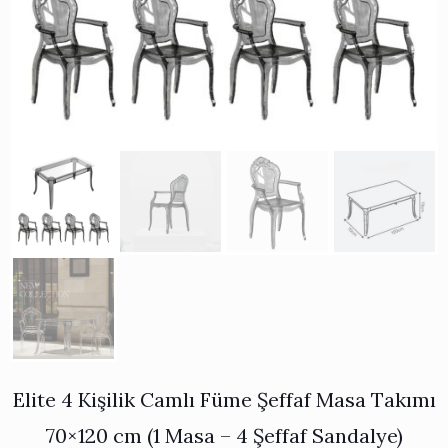
Works
i & Karaflar
›
›
e
›
›
ünü İncele
›
ksi Koleksiyonu
›
 & Pasta Sunum Setleri
›
›
k Servis Ürünleri
›
ler
›
›
yan Tepsiler
›
›
ü İncele
›
ünü İncele
›
rleri
›
›
›
›
Elite 4 Kişilik Camlı Füme Şeffaf Masa Takımı
›
70×120 cm (1 Masa – 4 Şeffaf Sandalye)