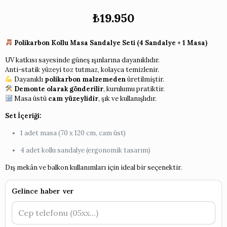
₺
19.950
Polikarbon Kollu Masa Sandalye Seti (4 Sandalye + 1 Masa)
UV katkısı sayesinde güneş ışınlarına dayanıklıdır.
Anti-statik yüzeyi toz tutmaz, kolayca temizlenir.
Dayanıklı
polikarbon malzemeden
üretilmiştir.
Demonte olarak gönderilir
, kurulumu pratiktir.
Masa üstü
cam yüzeylidir
, şık ve kullanışlıdır.
Set İçeriği:
1 adet masa (70 x 120 cm, cam üst)
4 adet kollu sandalye (ergonomik tasarım)
Dış mekân ve balkon kullanımları için ideal bir seçenektir.
Gelince haber ver