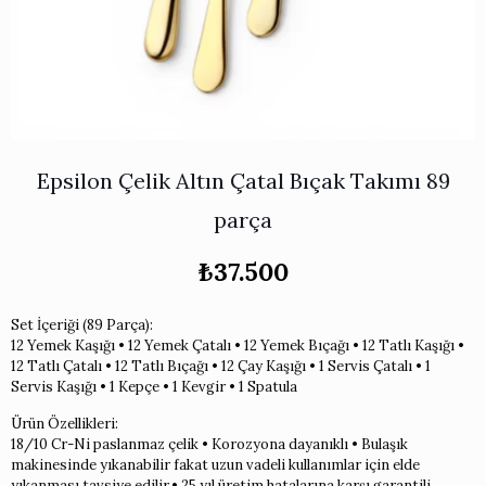
Works
i & Karaflar
›
›
e
›
›
ünü İncele
›
ksi Koleksiyonu
›
 & Pasta Sunum Setleri
›
›
k Servis Ürünleri
›
ler
›
›
yan Tepsiler
›
Epsilon Çelik Altın Çatal Bıçak Takımı 89
›
ü İncele
›
ünü İncele
›
parça
rleri
›
₺
37.500
›
Set İçeriği (89 Parça):
12 Yemek Kaşığı • 12 Yemek Çatalı • 12 Yemek Bıçağı • 12 Tatlı Kaşığı •
›
12 Tatlı Çatalı • 12 Tatlı Bıçağı • 12 Çay Kaşığı • 1 Servis Çatalı • 1
Servis Kaşığı • 1 Kepçe • 1 Kevgir • 1 Spatula
›
Ürün Özellikleri:
18/10 Cr-Ni paslanmaz çelik • Korozyona dayanıklı • Bulaşık
›
makinesinde yıkanabilir fakat uzun vadeli kullanımlar için elde
yıkanması tavsiye edilir.• 25 yıl üretim hatalarına karşı garantili