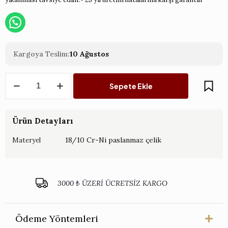
Kargoya Teslim:
10 Ağustos
Epsilon
Sepete Ekle
Çelik
Altın
Çatal
Bıçak
Ürün Detayları
Takımı
89
18/10 Cr-Ni paslanmaz çelik
Materyel
parça
adet
3000 ₺ ÜZERİ ÜCRETSİZ KARGO
Ödeme Yöntemleri