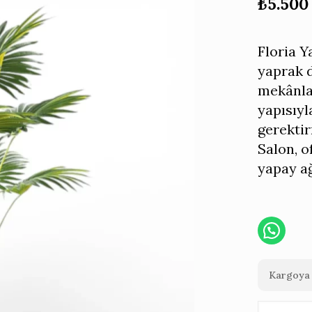
₺
5.500
Floria 
yaprak d
mekânla
yapısıy
gerekti
Salon, o
yapay ağ
Kargoya 
Floria