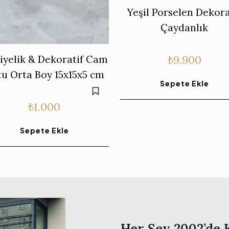
Yeşil Porselen Dekora
Çaydanlık
₺
9.900
iyelik & Dekoratif Cam
u Orta Boy 15x15x5 cm
Sepete Ekle
₺
1.000
Sepete Ekle
Her Şey 2002’de 