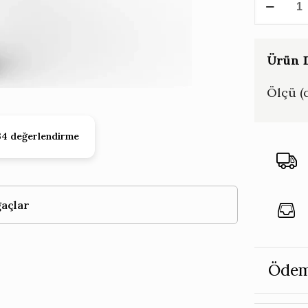
Yapay
Ağaç
Fan
Ürün D
Palmiye
Ölçü (
160
CM
adet
34 değerlendirme
açlar
Ödem