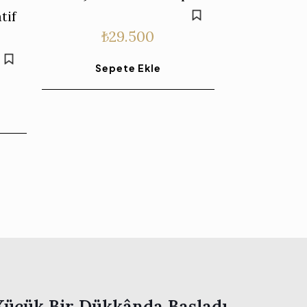
tif
₺
29.500
Sepete Ekle
Küçük Bir Dükkânda Başladı