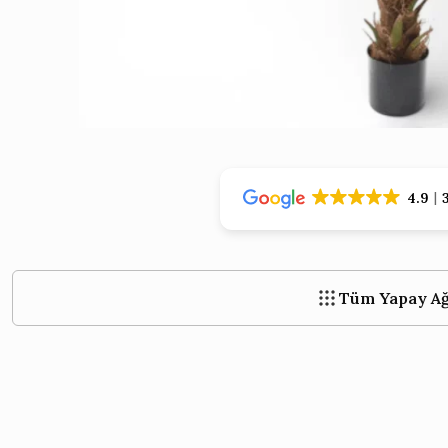
›
›
4.9
Tüm Yapay Ağ