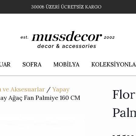
3000₺ ÜZERİ ÜCRETSİZ KARGO
UAR
SOFRA
MOBİLYA
KOLEKSİYONLA
 ve Aksesuarlar
/
Yapay
Flo
pay Ağaç Fan Palmiye 160 CM
Pal