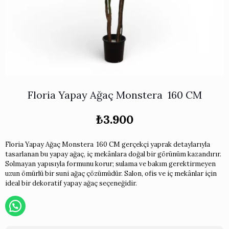
Works
i & Karaflar
›
›
e
›
›
ünü İncele
›
ksi Koleksiyonu
›
 & Pasta Sunum Setleri
›
›
k Servis Ürünleri
›
ler
›
›
yan Tepsiler
›
›
ü İncele
›
Floria Yapay Ağaç Monstera 160 CM
ünü İncele
›
rleri
›
₺
3.900
›
Floria Yapay Ağaç Monstera 160 CM gerçekçi yaprak detaylarıyla
tasarlanan bu yapay ağaç, iç mekânlara doğal bir görünüm kazandırır.
›
Solmayan yapısıyla formunu korur; sulama ve bakım gerektirmeyen
uzun ömürlü bir suni ağaç çözümüdür. Salon, ofis ve iç mekânlar için
ideal bir dekoratif yapay ağaç seçeneğidir.
›
›