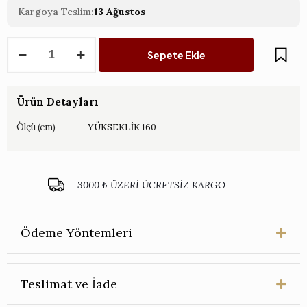
Kargoya Teslim:
13 Ağustos
Floria
Sepete Ekle
Yapay
Ağaç
Monstera
160
Ürün Detayları
CM
adet
Ölçü (cm)
YÜKSEKLİK 160
3000 ₺ ÜZERİ ÜCRETSİZ KARGO
Ödeme Yöntemleri
Teslimat ve İade