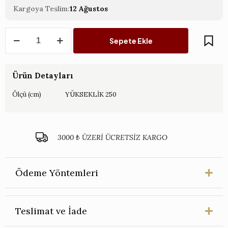
Kargoya Teslim:
12 Ağustos
Floria
Sepete Ekle
Yapay
Ağaç
Palmiye
250
Ürün Detayları
CM
adet
Ölçü (cm)
YÜKSEKLİK 250
3000 ₺ ÜZERİ ÜCRETSİZ KARGO
Ödeme Yöntemleri
Teslimat ve İade