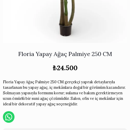
Works
i & Karaflar
›
›
e
›
›
ünü İncele
›
ksi Koleksiyonu
›
 & Pasta Sunum Setleri
›
›
k Servis Ürünleri
›
ler
›
›
yan Tepsiler
›
›
ü İncele
›
Floria Yapay Ağaç Palmiye 250 CM
ünü İncele
›
rleri
›
₺
24.500
›
Floria Yapay Ağaç Palmiye 250 CM gerçekçi yaprak detaylarıyla
tasarlanan bu yapay ağaç, iç mekânlara doğal bir görünüm kazandırır.
›
Solmayan yapısıyla formunu korur; sulama ve bakım gerektirmeyen
uzun ömürlü bir suni ağaç çözümüdür. Salon, ofis ve iç mekânlar için
ideal bir dekoratif yapay ağaç seçeneğidir.
›
›