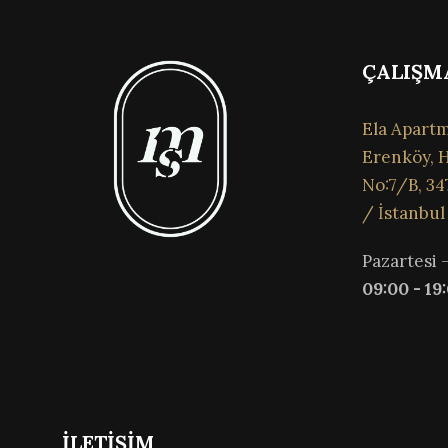
ÇALIŞM
Ela Apartm
Erenköy, H
No:7/B, 34
/ İstanbul
Pazartesi 
09:00 - 19
İLETİŞİM