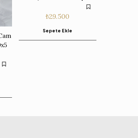
₺
29.500
Sepete Ekle
 Cam
0x5