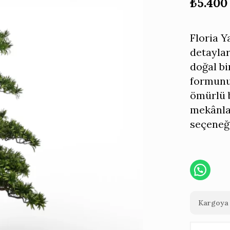
₺
5.400
Floria 
detaylar
doğal b
formunu
ömürlü b
mekânlar
seçeneği
Kargoya 
Floria