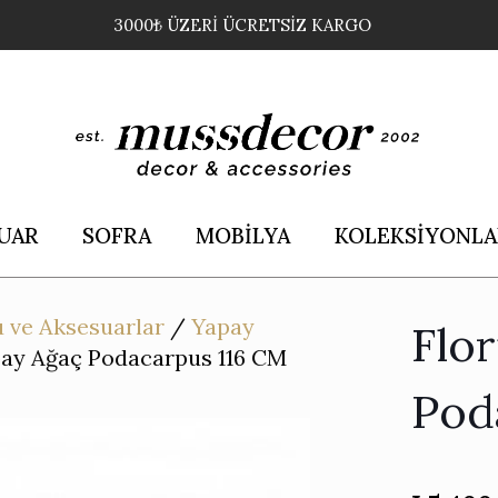
3000₺ ÜZERİ ÜCRETSİZ KARGO
UAR
SOFRA
MOBİLYA
KOLEKSİYONLA
 ve Aksesuarlar
/
Yapay
Flo
pay Ağaç Podacarpus 116 CM
Pod