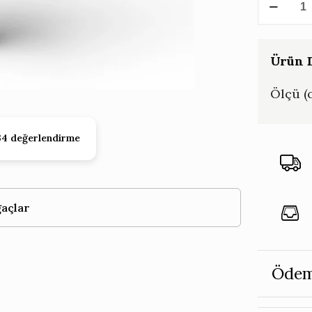
Yapay
Ağaç
Podaca
Ürün D
116
Ölçü (
CM
adet
34 değerlendirme
açlar
Ödem