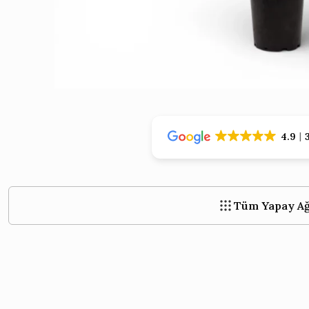
›
›
4.9
Tüm Yapay Ağ