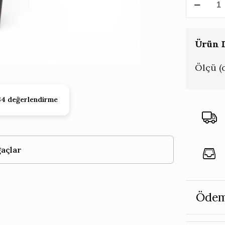
Yapay
Kaktüs
Column
Ürün D
84
Ölçü (
CM
adet
34 değerlendirme
açlar
Ödem