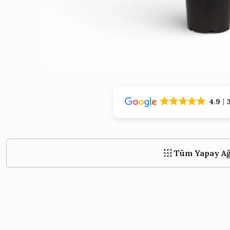
›
›
4.9
Tüm Yapay Ağ