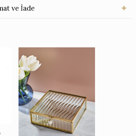
mat ve İade
p