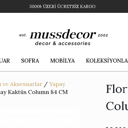
3000₺ ÜZERİ ÜCRETSİZ KARGO
UAR
SOFRA
MOBİLYA
KOLEKSİYONLA
 ve Aksesuarlar
/
Yapay
Flo
pay Kaktüs Column 84 CM
Col