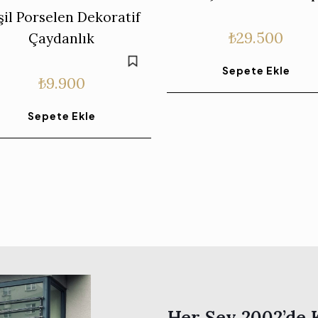
şil Porselen Dekoratif
₺
29.500
Çaydanlık
Sepete Ekle
₺
9.900
Sepete Ekle
Her Şey 2002’de 