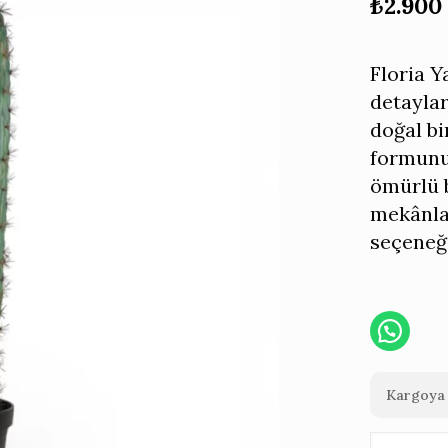
₺
2.900
Floria 
detaylar
doğal b
formunu
ömürlü b
mekânlar
seçeneği
Kargoya 
Floria