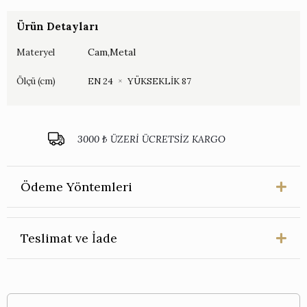
Mermer
Desenli
Ürün Detayları
Küp
87
Cam,Metal
Materyel
CM
adet
Ölçü (cm)
EN 24
×
YÜKSEKLİK 87
3000 ₺ ÜZERİ ÜCRETSİZ KARGO
Ödeme Yöntemleri
Teslimat ve İade