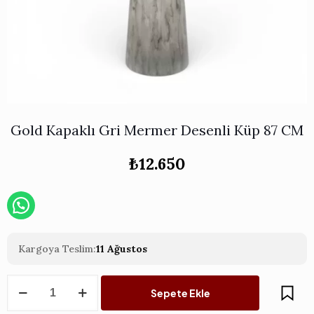
Works
i & Karaflar
›
›
e
›
›
ünü İncele
›
ksi Koleksiyonu
›
 & Pasta Sunum Setleri
›
›
k Servis Ürünleri
›
ler
›
›
yan Tepsiler
›
›
ü İncele
›
Gold Kapaklı Gri Mermer Desenli Küp 87 CM
ünü İncele
›
rleri
›
₺
12.650
›
›
Kargoya Teslim:
11 Ağustos
›
Gold
Sepete Ekle
Kapaklı
›
Gri