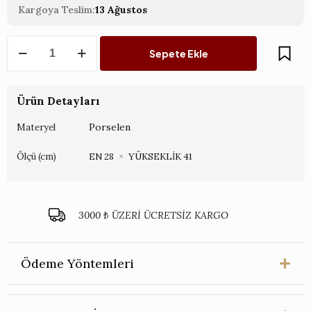
Kargoya Teslim:
13 Ağustos
Kabartmalı
Sepete Ekle
Kahverengi
Küp
41
CM
Ürün Detayları
adet
Porselen
Materyel
Ölçü (cm)
EN 28
×
YÜKSEKLİK 41
3000 ₺ ÜZERİ ÜCRETSİZ KARGO
Ödeme Yöntemleri