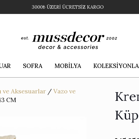
3000₺ ÜZERİ ÜCRETSİZ KARGO
UAR
SOFRA
MOBİLYA
KOLEKSİYONLA
 ve Aksesuarlar
/
Vazo ve
Kre
43 CM
Küp