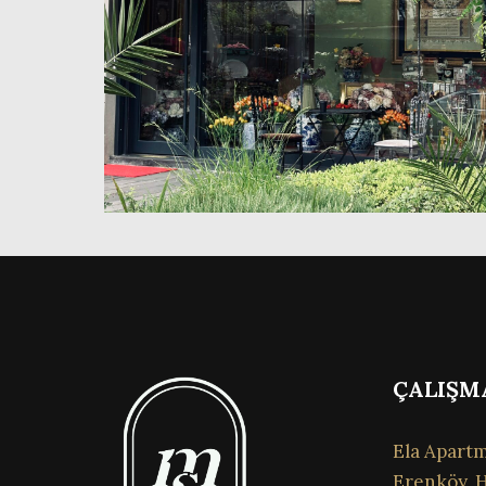
ÇALIŞM
Ela Apartm
Erenköy, H