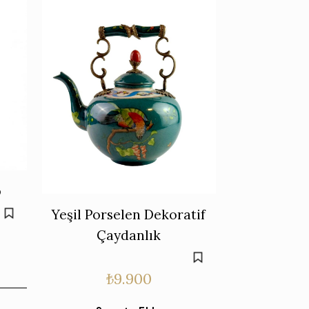
p
Yeşil Porselen Dekoratif
Çaydanlık
₺
9.900