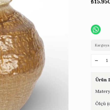
₺
15.95
Kargoya 
Krem-
Kahve
Serami
Küp
Ürün D
43
Matery
CM
adet
Ölçü (