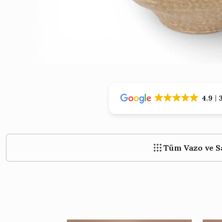
›
›
4.9
Tüm Vazo ve S