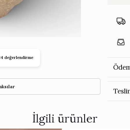
34 değerlendirme
Ödem
aksılar
Tesli
İlgili ürünler