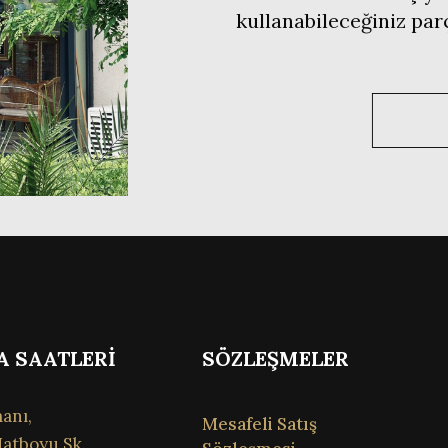
kullanabileceğiniz pa
A SAATLERİ
SÖZLEŞMELER
anı,
Mesafeli Satış
atboyu Sk.