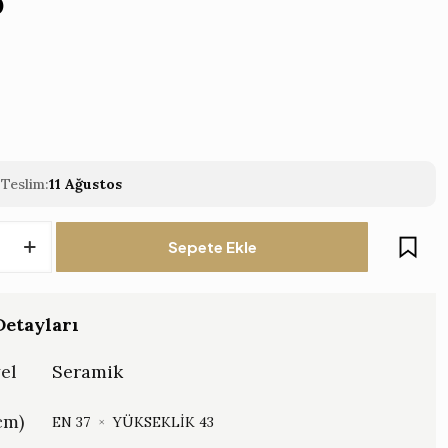
0
Teslim:
11 Ağustos
Sepete Ekle
k
etayları
el
Seramik
cm)
EN 37
×
YÜKSEKLİK 43