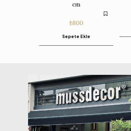
cm
₺
800
Sepete Ekle