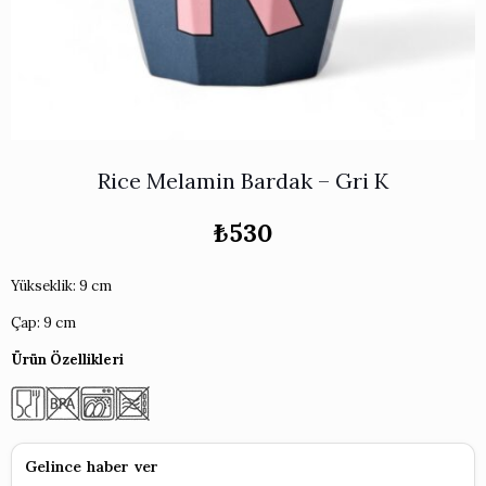
Works
i & Karaflar
›
›
e
›
›
ünü İncele
›
ksi Koleksiyonu
›
 & Pasta Sunum Setleri
›
›
k Servis Ürünleri
›
ler
›
›
yan Tepsiler
›
›
Rice Melamin Bardak – Gri K
ü İncele
›
ünü İncele
›
₺
530
rleri
›
Yükseklik: 9 cm
›
Çap: 9 cm
›
Ürün Özellikleri
›
›
Gelince haber ver