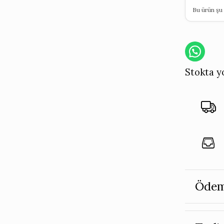
Bu ürün şu 
Stokta y
Ödem