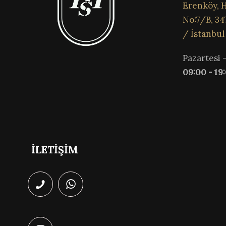
Erenköy, H
No:7/B, 34
/ İstanbul
Pazartesi 
09:00 - 19
İLETİŞİM