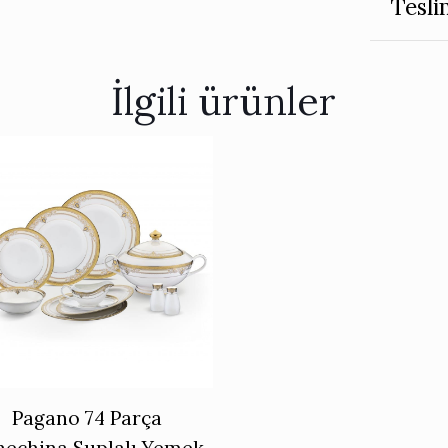
Tesli
İlgili ürünler
Pagano 74 Parça
nechina Suplalı Yemek