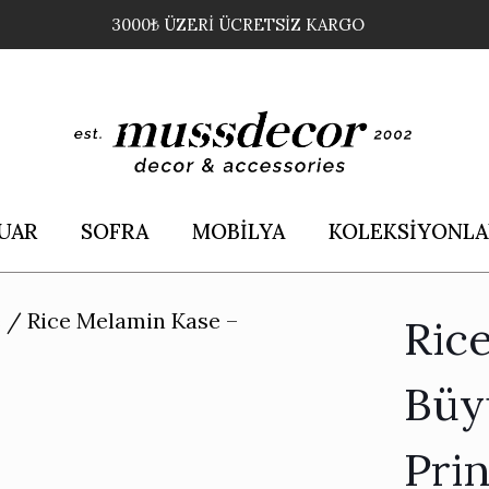
3000₺ ÜZERİ ÜCRETSİZ KARGO
UAR
SOFRA
MOBİLYA
KOLEKSİYONLA
e
/
Rice Melamin Kase –
Ric
Büy
Prin