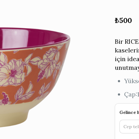
₺
500
Bir RICE
kaseleri
için ide
unutmay
Yüks
Çap:
Gelince 