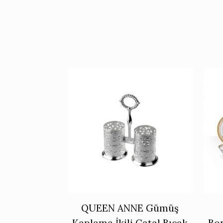
QUEEN ANNE Gümüş
Kaplama İkili Çatal Bıçak
Bo