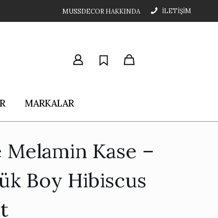
İLETİŞİM
MUSSDECOR HAKKINDA
R
MARKALAR
e Melamin Kase –
ük Boy Hibiscus
t