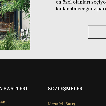
en özel olanları seçiyo
kullanabileceğiniz pa
A SAATLERİ
SÖZLEŞMELER
anı,
Mesafeli Satış