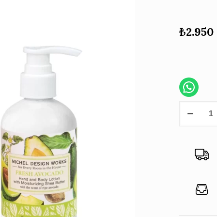
₺
2.950
Michel
Design
Works
Avocad
Losyon
236
ml
adet