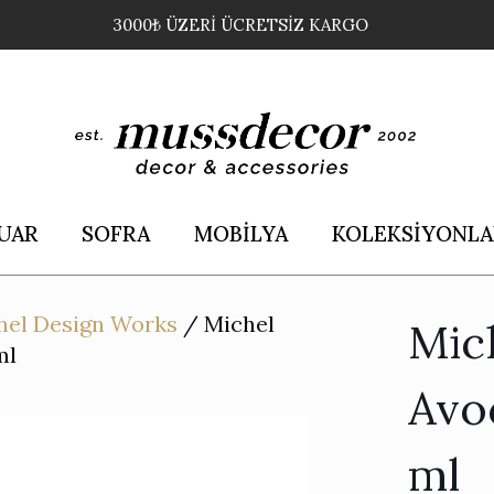
3000₺ ÜZERİ ÜCRETSİZ KARGO
UAR
SOFRA
MOBİLYA
KOLEKSİYONLA
hel Design Works
/
Michel
Mic
ml
Avo
ml