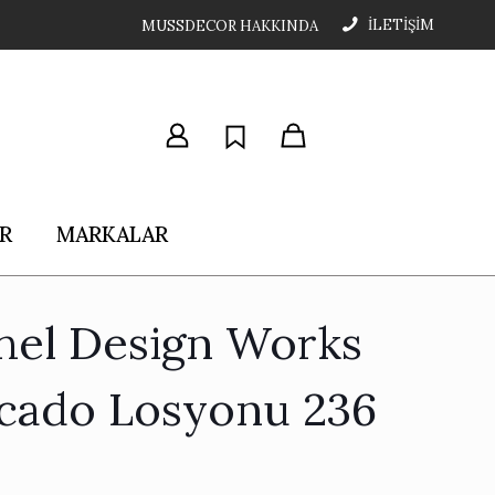
İLETİŞİM
MUSSDECOR HAKKINDA
R
MARKALAR
hel Design Works
cado Losyonu 236