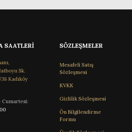
A SAATLERİ
SÖZLEŞMELER
anı,
Mesafeli Satış
atboyu Sk.
Sözleşmesi
738 Kadıköy
KVKK
Gizlilik Sözleşmesi
– Cumartesi:
:00
Ön Bilgilendirme
Formu