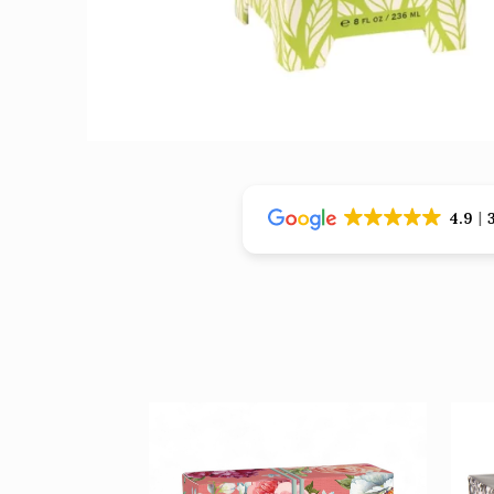
›
›
4.9