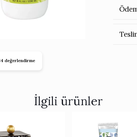
Ödem
Tesli
34 değerlendirme
İlgili ürünler