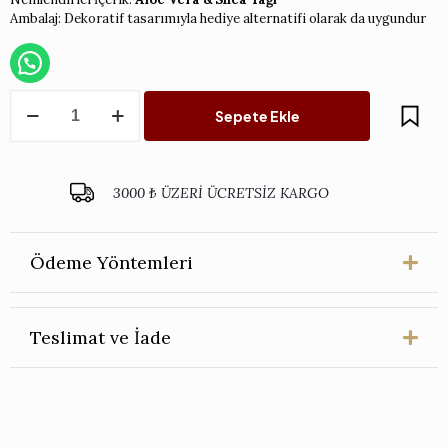
Ambalaj: Dekoratif tasarımıyla hediye alternatifi olarak da uygundur
Michel
Sepete Ekle
Design
Works
Deborah's
Garden
3000 ₺ ÜZERİ ÜCRETSİZ KARGO
Sıvı
Sabun
adet
Ödeme Yöntemleri
Teslimat ve İade