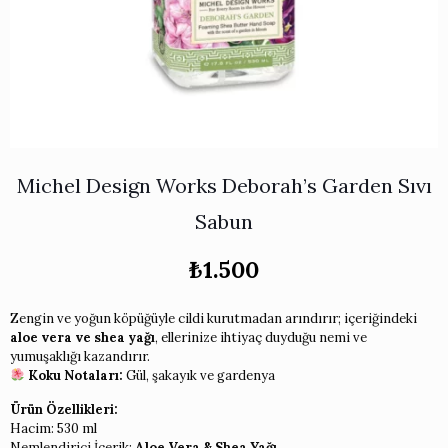
Works
i & Karaflar
›
›
e
›
›
ünü İncele
›
ksi Koleksiyonu
›
 & Pasta Sunum Setleri
›
›
k Servis Ürünleri
›
ler
›
›
yan Tepsiler
›
›
ü İncele
›
Michel Design Works Deborah’s Garden Sıvı
ünü İncele
›
rleri
›
Sabun
₺
1.500
›
Zengin ve yoğun köpüğüyle cildi kurutmadan arındırır; içeriğindeki
›
aloe vera ve shea yağı
, ellerinize ihtiyaç duyduğu nemi ve
yumuşaklığı kazandırır.
›
Koku Notaları:
Gül, şakayık ve gardenya
Ürün Özellikleri:
›
Hacim: 530 ml
Nemlendirici İçerik:
Aloe Vera & Shea Yağı