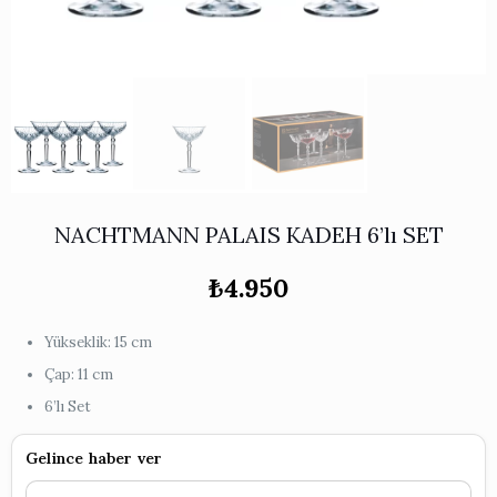
Works
i & Karaflar
›
›
e
›
›
ünü İncele
›
ksi Koleksiyonu
›
 & Pasta Sunum Setleri
›
›
k Servis Ürünleri
›
ler
›
›
yan Tepsiler
›
›
ü İncele
›
ünü İncele
›
NACHTMANN PALAIS KADEH 6’lı SET
rleri
›
₺
4.950
›
Yükseklik: 15 cm
›
Çap: 11 cm
6’lı Set
›
Gelince haber ver
›