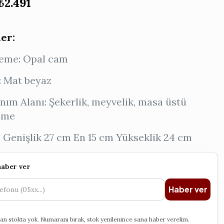
Orijinal
Şu
₺
2.491
fiyat:
andaki
₺3.000.
fiyat:
ler:
₺2.491.
eme: Opal cam
: Mat beyaz
nım Alanı: Şekerlik, meyvelik, masa üstü
eme
: Genişlik 27 cm En 15 cm Yükseklik 24 cm
haber ver
Haber ver
an stokta yok. Numaranı bırak, stok yenilenince sana haber verelim.