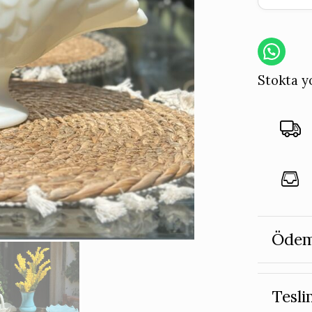
Stokta y
Ödem
Tesli