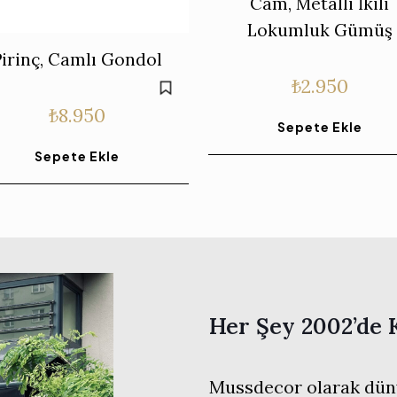
Cam, Metalli İkili
Lokumluk Gümüş
Pirinç, Camlı Gondol
₺
2.950
₺
8.950
Sepete Ekle
Sepete Ekle
Her Şey 2002’de 
Mussdecor olarak düny