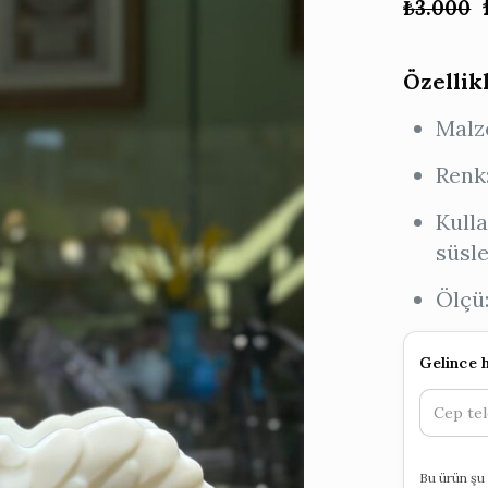
₺
3.000
Özellik
Malz
Renk
Kulla
süsl
Ölçü
Gelince 
Bu ürün şu 