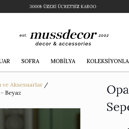
3000₺ ÜZERİ ÜCRETSİZ KARGO
UAR
SOFRA
MOBİLYA
KOLEKSİYONLA
 ve Aksesuarlar
/
Opa
 – Beyaz
Sep