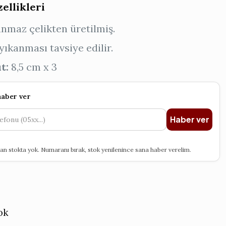
ellikleri
nmaz çelikten üretilmiş.
yıkanması tavsiye edilir.
t:
8,5 cm x 3
haber ver
Haber ver
an stokta yok. Numaranı bırak, stok yenilenince sana haber verelim.
ok