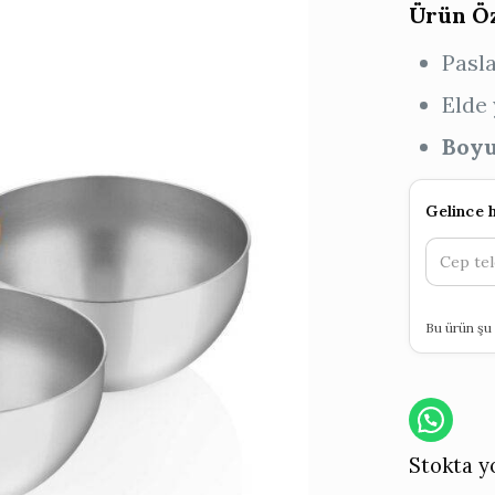
Ürün Öz
Pasla
Elde 
Boyu
Gelince 
Bu ürün şu 
Stokta y