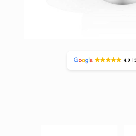
›
›
4.9