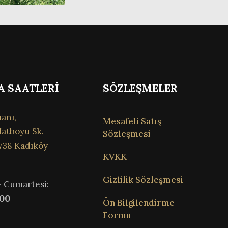
A SAATLERİ
SÖZLEŞMELER
anı,
Mesafeli Satış
atboyu Sk.
Sözleşmesi
738 Kadıköy
KVKK
Gizlilik Sözleşmesi
– Cumartesi:
:00
Ön Bilgilendirme
Formu