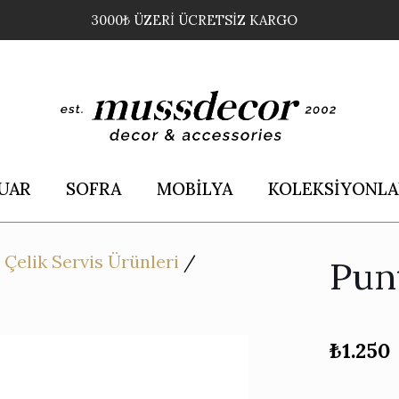
3000₺ ÜZERİ ÜCRETSİZ KARGO
UAR
SOFRA
MOBİLYA
KOLEKSİYONLA
/
Çelik Servis Ürünleri
/
Pun
₺
1.250