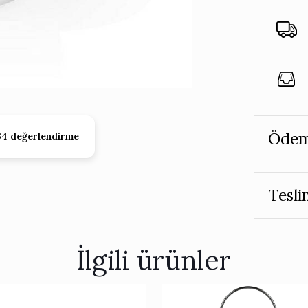
Ödem
34 değerlendirme
Tesli
İlgili ürünler