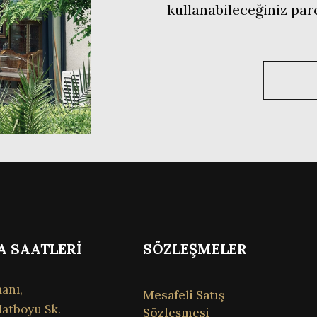
kullanabileceğiniz pa
A SAATLERİ
SÖZLEŞMELER
anı,
Mesafeli Satış
atboyu Sk.
Sözleşmesi