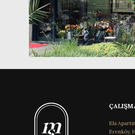
ÇALIŞM
Ela Apartm
Erenköy, H