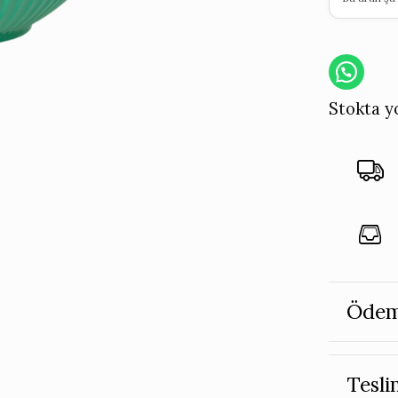
Stokta y
Ödem
Tesli