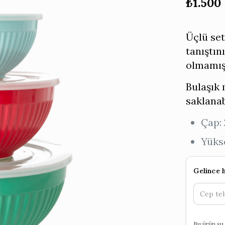
₺
1.500
Üçlü set
tanıştın
olmamış
Bulaşık 
saklanab
Çap:
Yükse
Gelince 
Bu ürün şu 