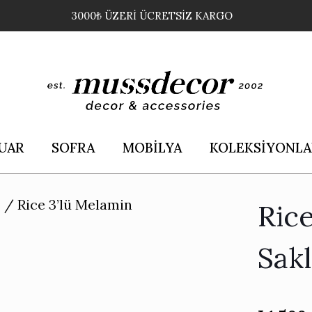
3000₺ ÜZERİ ÜCRETSİZ KARGO
UAR
SOFRA
MOBİLYA
KOLEKSİYONLA
e
/
Rice 3’lü Melamin
Ric
Sak