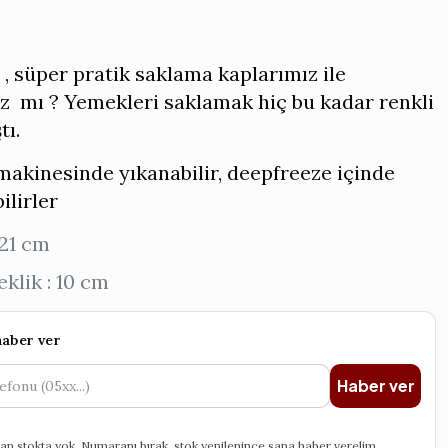
 , süper pratik saklama kaplarımız ile
ız mı ? Yemekleri saklamak hiç bu kadar renkli
tı.
makinesinde yıkanabilir, deepfreeze içinde
ilirler
 21 cm
klik : 10 cm
haber ver
Haber ver
an stokta yok. Numaranı bırak, stok yenilenince sana haber verelim.