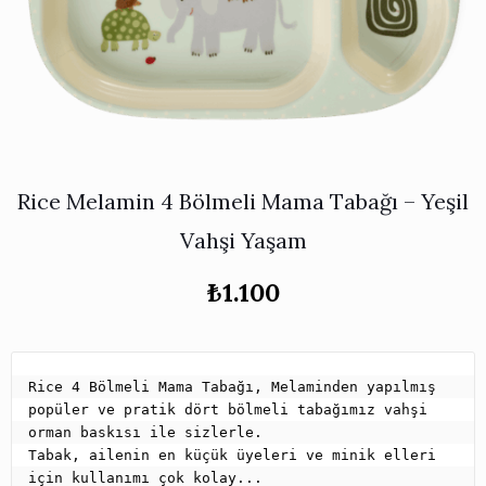
Works
i & Karaflar
›
›
e
›
›
ünü İncele
›
ksi Koleksiyonu
›
 & Pasta Sunum Setleri
›
›
k Servis Ürünleri
›
ler
›
›
yan Tepsiler
›
›
ü İncele
›
Rice Melamin 4 Bölmeli Mama Tabağı – Yeşil
ünü İncele
›
rleri
›
Vahşi Yaşam
₺
1.100
›
›
Rice 4 Bölmeli Mama Tabağı, Melaminden yapılmış 
›
popüler ve pratik dört bölmeli tabağımız vahşi 
orman baskısı ile sizlerle.

Tabak, ailenin en küçük üyeleri ve minik elleri 
›
için kullanımı çok kolay... 
