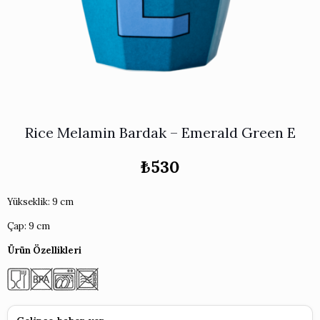
Works
i & Karaflar
›
›
e
›
›
ünü İncele
›
ksi Koleksiyonu
›
 & Pasta Sunum Setleri
›
›
k Servis Ürünleri
›
ler
›
›
yan Tepsiler
›
›
ü İncele
›
Rice Melamin Bardak – Emerald Green E
ünü İncele
›
rleri
›
₺
530
›
Yükseklik: 9 cm
Çap: 9 cm
›
Ürün Özellikleri
›
›