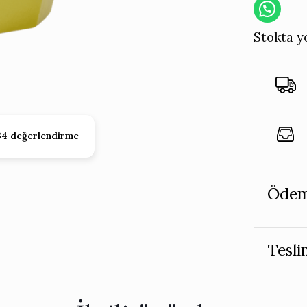
Stokta y
34 değerlendirme
Ödem
Tesli