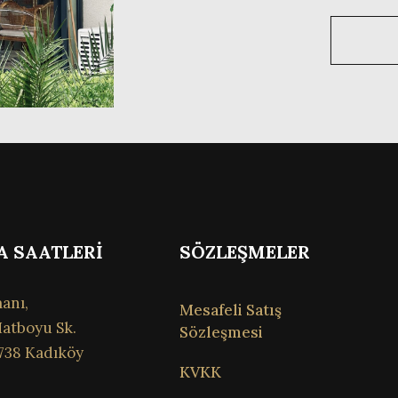
A SAATLERİ
SÖZLEŞMELER
anı,
Mesafeli Satış
atboyu Sk.
Sözleşmesi
738 Kadıköy
KVKK