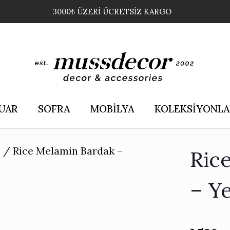
3000₺ ÜZERİ ÜCRETSİZ KARGO
UAR
SOFRA
MOBİLYA
KOLEKSİYONLA
e
/
Rice Melamin Bardak –
Ric
– Y