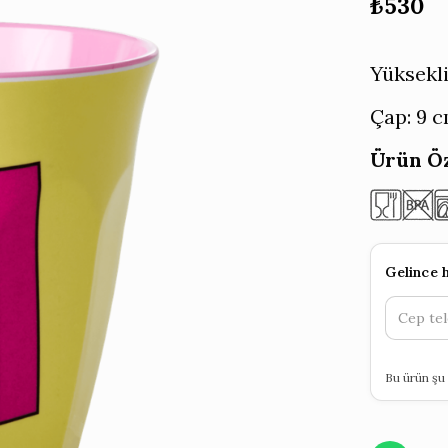
₺
530
Yüksekli
Çap: 9 
Ürün Öz
Gelince 
Bu ürün şu 