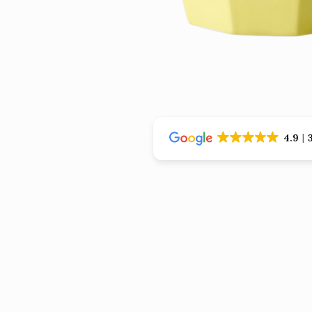
›
›
4.9