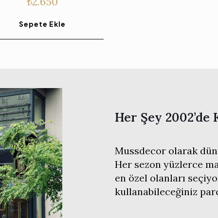
₺
2.650
Sepete Ekle
Her Şey 2002’de 
Mussdecor olarak düny
Her sezon yüzlerce mar
en özel olanları seçiyo
kullanabileceğiniz pa