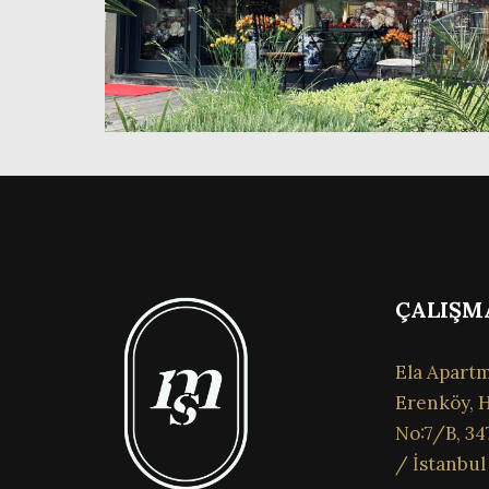
ÇALIŞM
Ela Apartm
Erenköy, H
No:7/B, 34
/ İstanbul