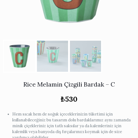
Works
i & Karaflar
›
›
e
›
›
ünü İncele
›
ksi Koleksiyonu
›
 & Pasta Sunum Setleri
›
›
k Servis Ürünleri
›
ler
›
›
yan Tepsiler
›
›
ü İncele
›
ünü İncele
›
rleri
›
›
Rice Melamin Çizgili Bardak – C
₺
530
›
›
Hem sıcak hem de soğuk içeceklerinizin tüketimi için
kullanabileceğiniz bu tasarım dolu bardaklarımız aynı zamanda
minik çiçekleriniz için tatlı saksılar ya da kalemleriniz için
›
kalemlik veya banyoda diş fırçalarınızı koymak için de size
yardımcı olabilirler.