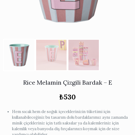
Works
i & Karaflar
›
›
e
›
›
ünü İncele
›
ksi Koleksiyonu
›
 & Pasta Sunum Setleri
›
›
k Servis Ürünleri
›
ler
›
›
yan Tepsiler
›
›
ü İncele
›
ünü İncele
›
rleri
›
›
Rice Melamin Çizgili Bardak – E
₺
530
›
›
Hem sıcak hem de soğuk içeceklerinizin tüketimi için
kullanabileceğiniz bu tasarım dolu bardaklarımız aynı zamanda
minik çiçekleriniz için tatlı saksılar ya da kalemleriniz için
›
kalemlik veya banyoda diş fırçalarınızı koymak için de size
yardımcı olabilirler.