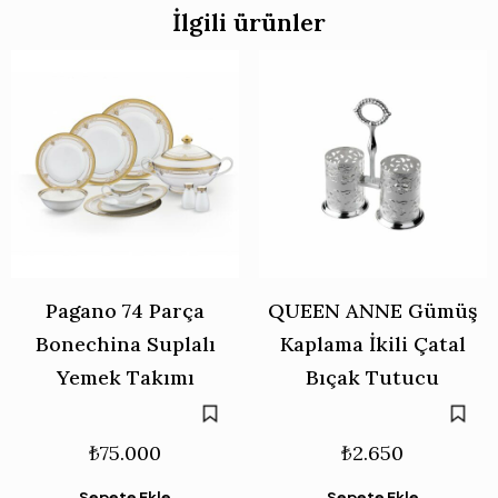
İlgili ürünler
Pagano 74 Parça
QUEEN ANNE Gümüş
Bonechina Suplalı
Kaplama İkili Çatal
Yemek Takımı
Bıçak Tutucu
₺
75.000
₺
2.650
Sepete Ekle
Sepete Ekle