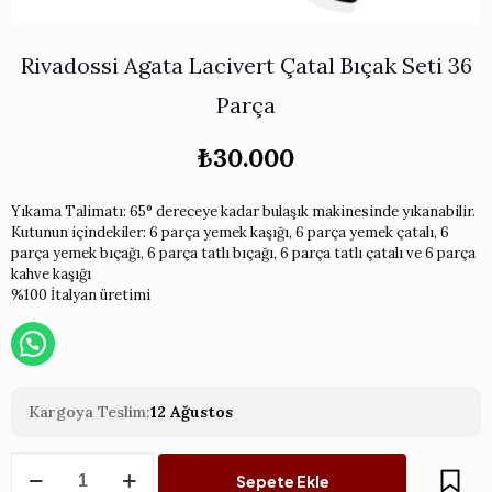
Works
i & Karaflar
›
›
e
›
›
ünü İncele
›
ksi Koleksiyonu
›
Rivadossi Agata Lacivert Çatal Bıçak Seti 36
 & Pasta Sunum Setleri
›
›
k Servis Ürünleri
›
Parça
ler
›
›
yan Tepsiler
›
₺
30.000
›
ü İncele
›
ünü İncele
›
Yıkama Talimatı: 65° dereceye kadar bulaşık makinesinde yıkanabilir.
Kutunun içindekiler: 6 parça yemek kaşığı, 6 parça yemek çatalı, 6
rleri
›
parça yemek bıçağı, 6 parça tatlı bıçağı, 6 parça tatlı çatalı ve 6 parça
kahve kaşığı
›
%100 İtalyan üretimi
›
›
Kargoya Teslim:
12 Ağustos
Rivadossi
›
Sepete Ekle
Agata