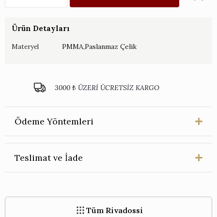
Lacivert
Çatal
Bıçak
Ürün Detayları
Seti
36
PMMA,Paslanmaz Çelik
Materyel
Parça
adet
3000 ₺ ÜZERİ ÜCRETSİZ KARGO
Ödeme Yöntemleri
Teslimat ve İade
Tüm Rivadossi