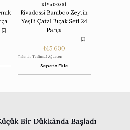
RIVADOSSI
emik
Rivadossi Bamboo Zeytin
rça
Yeşili Çatal Bıçak Seti 24
Parça
₺
15.600
Tahmini Teslim:
12 Ağustos
Sepete Ekle
Küçük Bir Dükkânda Başladı