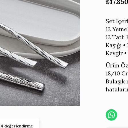
₺
17.85
Set İçer
12 Yemek
12 Tatlı 
Kaşığı • 
Kevgir •
Ürün Öze
18/10 Cr
Bulaşık 
hataları
34 değerlendirme