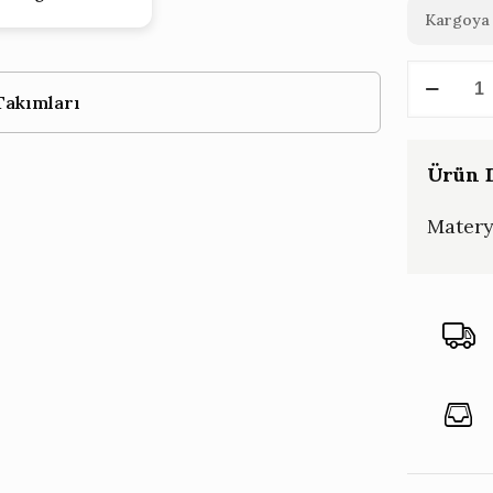
Kargoya 
Vega
Takımları
Çelik
Sade
Çatal
Ürün D
Bıçak
Matery
Takımı
89
parça
adet