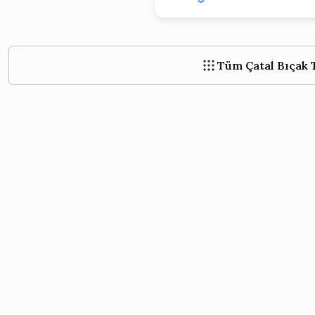
›
›
Tüm Çatal Bıçak 