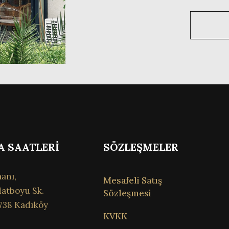
A SAATLERİ
SÖZLEŞMELER
anı,
Mesafeli Satış
atboyu Sk.
Sözleşmesi
738 Kadıköy
KVKK