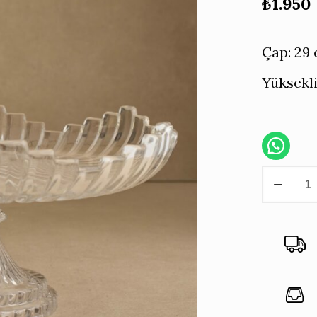
₺
1.950
Çap: 29
Yüksekl
Ayaklı
Cam
Sunum
Tabağı
adet