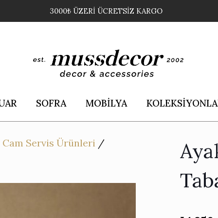
3000₺ ÜZERİ ÜCRETSİZ KARGO
UAR
SOFRA
MOBİLYA
KOLEKSİYONLA
/
Cam Servis Ürünleri
/
Aya
Tab