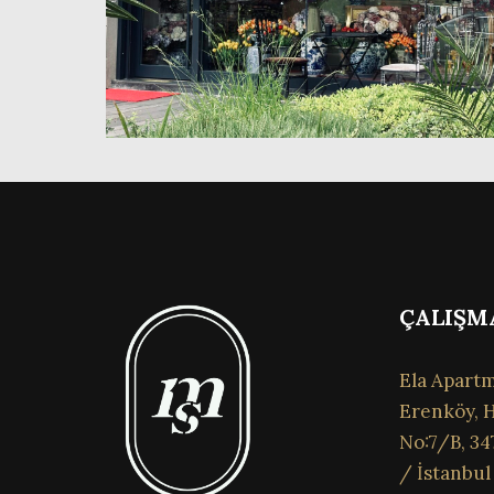
ÇALIŞM
Ela Apartm
Erenköy, H
No:7/B, 34
/ İstanbul