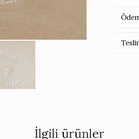
Ödem
Tesli
İlgili ürünler