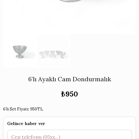
Works
i & Karaflar
›
›
e
›
›
ünü İncele
›
ksi Koleksiyonu
›
 & Pasta Sunum Setleri
›
›
k Servis Ürünleri
›
ler
›
›
yan Tepsiler
›
›
ü İncele
›
ünü İncele
›
rleri
›
6’lı Ayaklı Cam Dondurmalık
›
₺
950
›
6’lı Set Fiyatı: 950TL
›
Gelince haber ver
›