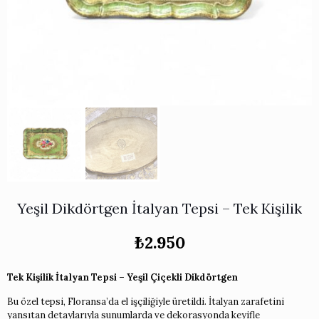
Works
i & Karaflar
›
›
e
›
›
ünü İncele
›
ksi Koleksiyonu
›
 & Pasta Sunum Setleri
›
›
k Servis Ürünleri
›
ler
›
›
yan Tepsiler
›
›
ü İncele
›
ünü İncele
›
rleri
›
›
Yeşil Dikdörtgen İtalyan Tepsi – Tek Kişilik
›
₺
2.950
›
Tek Kişilik İtalyan Tepsi – Yeşil Çiçekli Dikdörtgen
Bu özel tepsi, Floransa’da el işçiliğiyle üretildi. İtalyan zarafetini
›
yansıtan detaylarıyla sunumlarda ve dekorasyonda keyifle