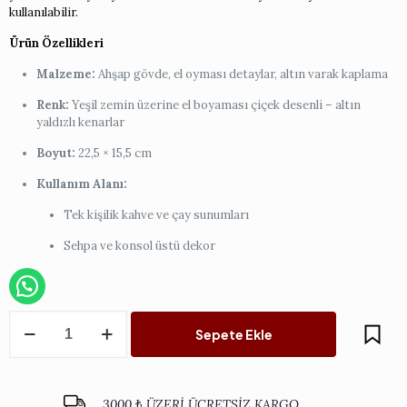
kullanılabilir.
Ürün Özellikleri
Malzeme:
Ahşap gövde, el oyması detaylar, altın varak kaplama
Renk:
Yeşil zemin üzerine el boyaması çiçek desenli – altın
yaldızlı kenarlar
Boyut:
22,5 × 15,5 cm
Kullanım Alanı:
Tek kişilik kahve ve çay sunumları
Sehpa ve konsol üstü dekor
Yeşil
Sepete Ekle
Dikdörtgen
İtalyan
Tepsi
-
3000 ₺ ÜZERİ ÜCRETSİZ KARGO
Tek