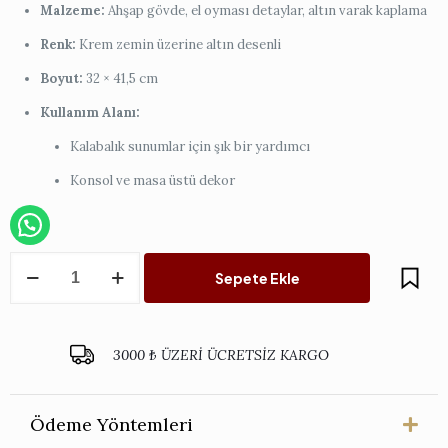
Malzeme:
Ahşap gövde, el oyması detaylar, altın varak kaplama
Renk:
Krem zemin üzerine altın desenli
Boyut:
32 × 41,5 cm
Kullanım Alanı:
Kalabalık sunumlar için şık bir yardımcı
Konsol ve masa üstü dekor
Krem
Sepete Ekle
Dikdörtgen
İtalyan
Tepsi
Çiçeksiz
3000 ₺ ÜZERİ ÜCRETSİZ KARGO
-
Altı
Kişilik
adet
Ödeme Yöntemleri