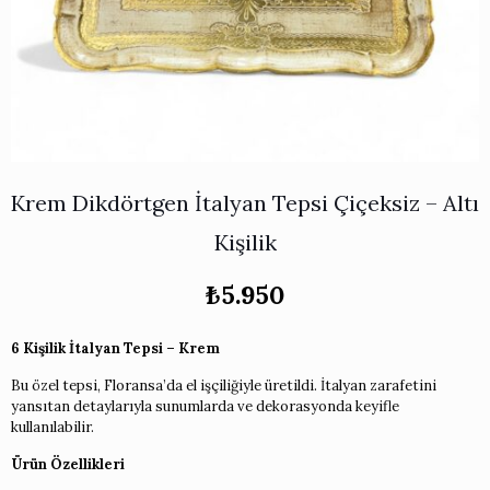
Works
i & Karaflar
›
›
e
›
›
ünü İncele
›
ksi Koleksiyonu
›
 & Pasta Sunum Setleri
›
›
k Servis Ürünleri
›
ler
›
›
yan Tepsiler
›
›
ü İncele
›
Krem Dikdörtgen İtalyan Tepsi Çiçeksiz – Altı
ünü İncele
›
rleri
›
Kişilik
₺
5.950
›
6 Kişilik İtalyan Tepsi – Krem
›
Bu özel tepsi, Floransa’da el işçiliğiyle üretildi. İtalyan zarafetini
›
yansıtan detaylarıyla sunumlarda ve dekorasyonda keyifle
kullanılabilir.
›
Ürün Özellikleri