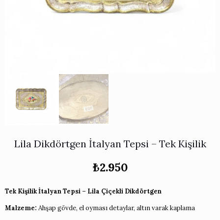
Works
i & Karaflar
›
›
e
›
›
ünü İncele
›
ksi Koleksiyonu
›
 & Pasta Sunum Setleri
›
›
k Servis Ürünleri
›
ler
›
›
yan Tepsiler
›
›
ü İncele
›
ünü İncele
›
rleri
›
›
Lila Dikdörtgen İtalyan Tepsi – Tek Kişilik
›
₺
2.950
›
Tek Kişilik İtalyan Tepsi – Lila Çiçekli Dikdörtgen
Malzeme:
›
Ahşap gövde, el oyması detaylar, altın varak kaplama