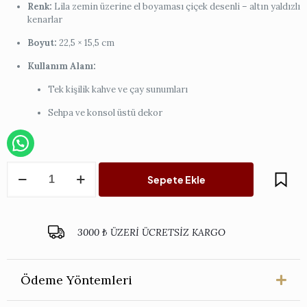
Renk:
Lila zemin üzerine el boyaması çiçek desenli – altın yaldızlı
kenarlar
Boyut:
22,5 × 15,5 cm
Kullanım Alanı:
Tek kişilik kahve ve çay sunumları
Sehpa ve konsol üstü dekor
Lila
Sepete Ekle
Dikdörtgen
İtalyan
Tepsi
-
3000 ₺ ÜZERİ ÜCRETSİZ KARGO
Tek
Kişilik
adet
Ödeme Yöntemleri