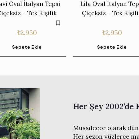
vi Oval İtalyan Tepsi
Lila Oval İtalyan Tep
içeksiz – Tek Kişilik
Çiçeksiz – Tek Kişil
₺
2.950
₺
2.950
Sepete Ekle
Sepete Ekle
Her Şey 2002’de 
Mussdecor olarak düny
Her sezon yüzlerce mar