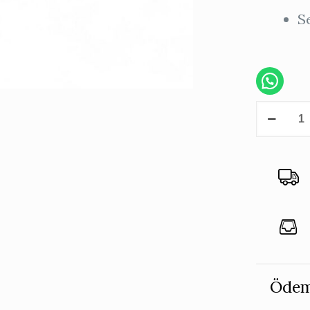
S
Mavi
Dikdört
İtalyan
Tepsi
Çiçeksi
-
Tek
Kişilik
adet
Ödem