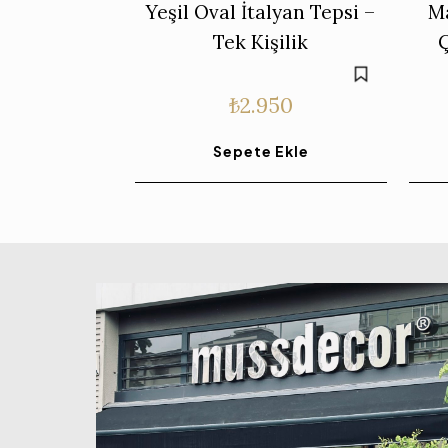
Yeşil Oval İtalyan Tepsi –
Ma
Tek Kişilik
Ç
₺
2.950
Sepete Ekle