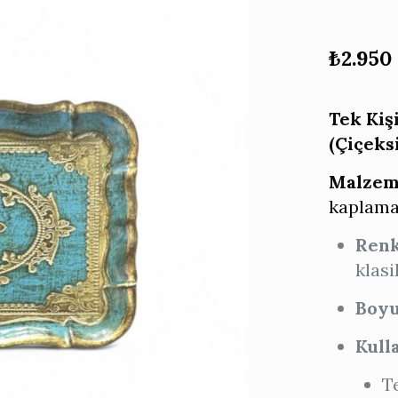
₺
2.950
Tek Kiş
(Çiçeks
Malzem
kaplam
Renk
klasi
Boyu
Kull
T