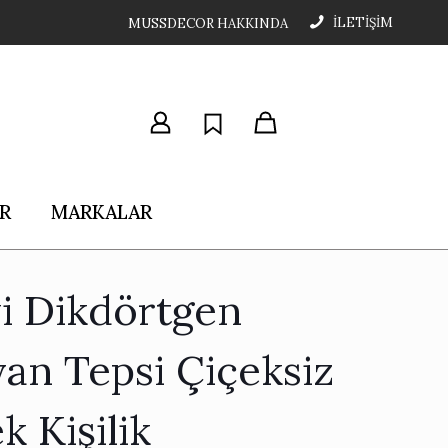
İLETİŞİM
MUSSDECOR HAKKINDA
R
MARKALAR
i Dikdörtgen
yan Tepsi Çiçeksiz
k Kişilik