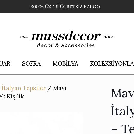
3000₺ ÜZERİ ÜCRETSİZ KARGO
UAR
SOFRA
MOBİLYA
KOLEKSİYONLA
/
İtalyan Tepsiler
/
Mavi
Mav
k Kişilik
İtal
– Te