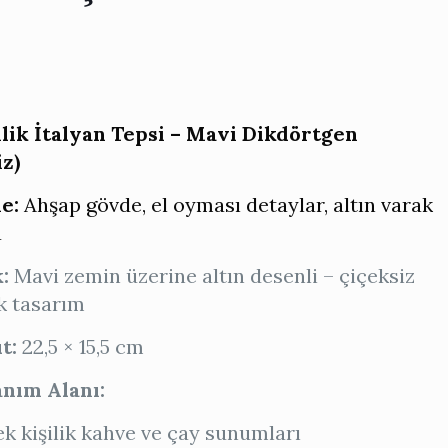
ilik İtalyan Tepsi – Mavi Dikdörtgen
iz)
e:
Ahşap gövde, el oyması detaylar, altın varak
a
:
Mavi zemin üzerine altın desenli – çiçeksiz
k tasarım
t:
22,5 × 15,5 cm
anım Alanı:
ek kişilik kahve ve çay sunumları