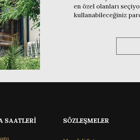
en özel olanları seçiyo
kullanabileceğiniz pa
A SAATLERİ
SÖZLEŞMELER
anı,